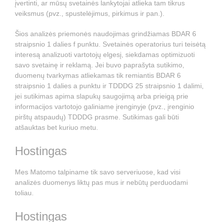
įvertinti, ar mūsų svetainės lankytojai atlieka tam tikrus
veiksmus (pvz., spustelėjimus, pirkimus ir pan.).
Šios analizės priemonės naudojimas grindžiamas BDAR 6
straipsnio 1 dalies f punktu. Svetainės operatorius turi teisėtą
interesą analizuoti vartotojų elgesį, siekdamas optimizuoti
savo svetainę ir reklamą. Jei buvo paprašyta sutikimo,
duomenų tvarkymas atliekamas tik remiantis BDAR 6
straipsnio 1 dalies a punktu ir TDDDG 25 straipsnio 1 dalimi,
jei sutikimas apima slapukų saugojimą arba prieigą prie
informacijos vartotojo galiniame įrenginyje (pvz., įrenginio
pirštų atspaudų) TDDDG prasme. Sutikimas gali būti
atšauktas bet kuriuo metu.
Hostingas
Mes Matomo talpiname tik savo serveriuose, kad visi
analizės duomenys liktų pas mus ir nebūtų perduodami
toliau.
Hostingas