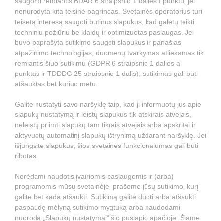
saugomi remiantis BDAR 6 straipsnio 1 dalies f punktu, jei
nenurodyta kita teisinė pagrindas. Svetainės operatorius turi
teisėtą interesą saugoti būtinus slapukus, kad galėtų teikti
techniniu požiūriu be klaidų ir optimizuotas paslaugas. Jei
buvo paprašyta sutikimo saugoti slapukus ir panašias
atpažinimo technologijas, duomenų tvarkymas atliekamas tik
remiantis šiuo sutikimu (GDPR 6 straipsnio 1 dalies a
punktas ir TDDDG 25 straipsnio 1 dalis); sutikimas gali būti
atšauktas bet kuriuo metu.
Galite nustatyti savo naršyklę taip, kad ji informuotų jus apie
slapukų nustatymą ir leistų slapukus tik atskirais atvejais,
neleistų priimti slapukų tam tikrais atvejais arba apskritai ir
aktyvuotų automatinį slapukų ištrynimą uždarant naršyklę. Jei
išjungsite slapukus, šios svetainės funkcionalumas gali būti
ribotas.
Norėdami naudotis įvairiomis paslaugomis ir (arba)
programomis mūsų svetainėje, prašome jūsų sutikimo, kurį
galite bet kada atšaukti. Sutikimą galite duoti arba atšaukti
paspaudę mėlyną sutikimo mygtuką arba naudodami
nuorodą „Slapukų nustatymai“ šio puslapio apačioje. Šiame