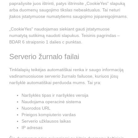
paprašysite juos ištrinti, patys ištrinsite „CookieYes“ slapuką
arba duomenų saugojimo tikslas nebeaktualus. Tai neturi
įtakos įstatymuose numatytiems saugojimo įsipareigojimams.
„CookieYes“ naudojamas siekiant gauti įstatymuose
numatytą sutikimą naudoti slapukus. Teisinis pagrindas –
BDAR 6 straipsnio 1 dalies c punktas.
Serverio žurnalo failai
Tinklalapių teikėjas automatiškai renka ir saugo informaciją
vadinamuosiuose serverio žurnalo failuose, kuriuos jūsų
naršyklė automatiškai perduoda mums. Tai yra:
Naršyklės tipas ir naršyklės versija
Naudojama operacinė sistema
Nuorodos URL
Prieigos kompiuterio vardas
Serverio užklausos laikas
IP adresas