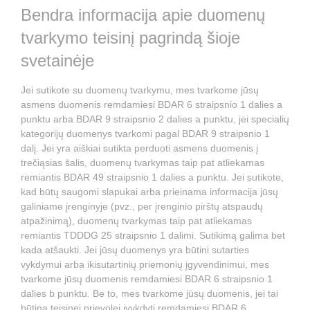
Bendra informacija apie duomenų
tvarkymo teisinį pagrindą šioje
svetainėje
Jei sutikote su duomenų tvarkymu, mes tvarkome jūsų
asmens duomenis remdamiesi BDAR 6 straipsnio 1 dalies a
punktu arba BDAR 9 straipsnio 2 dalies a punktu, jei specialių
kategorijų duomenys tvarkomi pagal BDAR 9 straipsnio 1
dalį. Jei yra aiškiai sutikta perduoti asmens duomenis į
trečiąsias šalis, duomenų tvarkymas taip pat atliekamas
remiantis BDAR 49 straipsnio 1 dalies a punktu. Jei sutikote,
kad būtų saugomi slapukai arba prieinama informacija jūsų
galiniame įrenginyje (pvz., per įrenginio pirštų atspaudų
atpažinimą), duomenų tvarkymas taip pat atliekamas
remiantis TDDDG 25 straipsnio 1 dalimi. Sutikimą galima bet
kada atšaukti. Jei jūsų duomenys yra būtini sutarties
vykdymui arba ikisutartinių priemonių įgyvendinimui, mes
tvarkome jūsų duomenis remdamiesi BDAR 6 straipsnio 1
dalies b punktu. Be to, mes tvarkome jūsų duomenis, jei tai
būtina teisinei prievolei įvykdyti remdamiesi BDAR 6