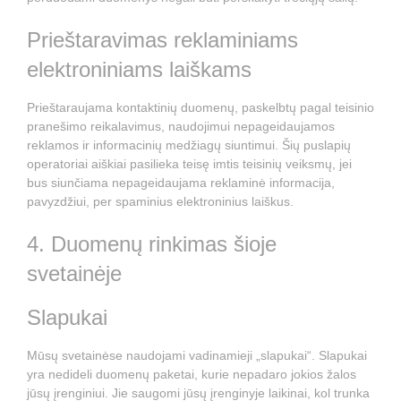
Prieštaravimas reklaminiams
elektroniniams laiškams
Prieštaraujama kontaktinių duomenų, paskelbtų pagal teisinio
pranešimo reikalavimus, naudojimui nepageidaujamos
reklamos ir informacinių medžiagų siuntimui. Šių puslapių
operatoriai aiškiai pasilieka teisę imtis teisinių veiksmų, jei
bus siunčiama nepageidaujama reklaminė informacija,
pavyzdžiui, per spaminius elektroninius laiškus.
4. Duomenų rinkimas šioje
svetainėje
Slapukai
Mūsų svetainėse naudojami vadinamieji „slapukai“. Slapukai
yra nedideli duomenų paketai, kurie nepadaro jokios žalos
jūsų įrenginiui. Jie saugomi jūsų įrenginyje laikinai, kol trunka