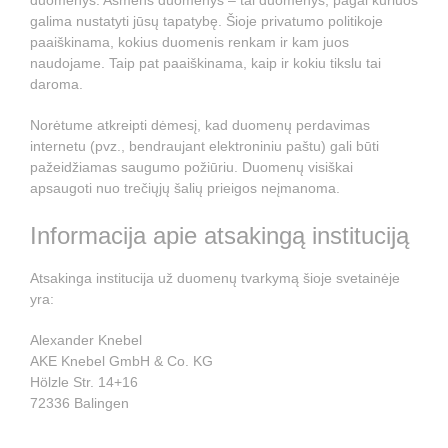
duomenys. Asmens duomenys – tai duomenys, pagal kuriuos
galima nustatyti jūsų tapatybę. Šioje privatumo politikoje
paaiškinama, kokius duomenis renkam ir kam juos
naudojame. Taip pat paaiškinama, kaip ir kokiu tikslu tai
daroma.
Norėtume atkreipti dėmesį, kad duomenų perdavimas
internetu (pvz., bendraujant elektroniniu paštu) gali būti
pažeidžiamas saugumo požiūriu. Duomenų visiškai
apsaugoti nuo trečiųjų šalių prieigos neįmanoma.
Informacija apie atsakingą instituciją
Atsakinga institucija už duomenų tvarkymą šioje svetainėje
yra:
Alexander Knebel
AKE Knebel GmbH & Co. KG
Hölzle Str. 14+16
72336 Balingen