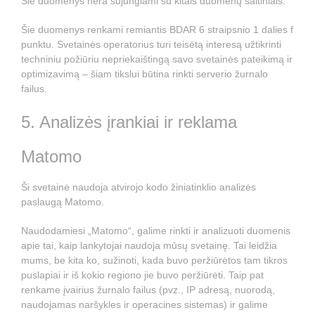
Šie duomenys nėra sujungiami su kitais duomenų šaltiniais.
Šie duomenys renkami remiantis BDAR 6 straipsnio 1 dalies f
punktu. Svetainės operatorius turi teisėtą interesą užtikrinti
techniniu požiūriu nepriekaištingą savo svetainės pateikimą ir
optimizavimą – šiam tikslui būtina rinkti serverio žurnalo
failus.
5. Analizės įrankiai ir reklama
Matomo
Ši svetainė naudoja atvirojo kodo žiniatinklio analizės
paslaugą Matomo.
Naudodamiesi „Matomo“, galime rinkti ir analizuoti duomenis
apie tai, kaip lankytojai naudoja mūsų svetainę. Tai leidžia
mums, be kita ko, sužinoti, kada buvo peržiūrėtos tam tikros
puslapiai ir iš kokio regiono jie buvo peržiūrėti. Taip pat
renkame įvairius žurnalo failus (pvz., IP adresą, nuorodą,
naudojamas naršykles ir operacines sistemas) ir galime