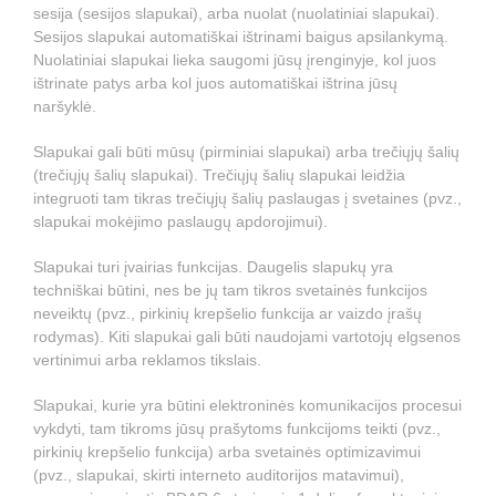
sesija (sesijos slapukai), arba nuolat (nuolatiniai slapukai).
Sesijos slapukai automatiškai ištrinami baigus apsilankymą.
Nuolatiniai slapukai lieka saugomi jūsų įrenginyje, kol juos
ištrinate patys arba kol juos automatiškai ištrina jūsų
naršyklė.
Slapukai gali būti mūsų (pirminiai slapukai) arba trečiųjų šalių
(trečiųjų šalių slapukai). Trečiųjų šalių slapukai leidžia
integruoti tam tikras trečiųjų šalių paslaugas į svetaines (pvz.,
slapukai mokėjimo paslaugų apdorojimui).
Slapukai turi įvairias funkcijas. Daugelis slapukų yra
techniškai būtini, nes be jų tam tikros svetainės funkcijos
neveiktų (pvz., pirkinių krepšelio funkcija ar vaizdo įrašų
rodymas). Kiti slapukai gali būti naudojami vartotojų elgsenos
vertinimui arba reklamos tikslais.
Slapukai, kurie yra būtini elektroninės komunikacijos procesui
vykdyti, tam tikroms jūsų prašytoms funkcijoms teikti (pvz.,
pirkinių krepšelio funkcija) arba svetainės optimizavimui
(pvz., slapukai, skirti interneto auditorijos matavimui),