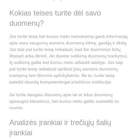
Kokias teises turite dėl savo
duomenų?
Jūs turite teisę bet kuriuo metu nemokamai gauti informaciją
apie savo saugomų asmens duomenų kilmę, gavėją ir tikslą.
Jūs taip pat turite teisę reikalauti, kad šie duomenys būtų
ištaisyti arba ištrinti. Jei davėte sutikimą duomenų tvarkymui,
šį sutikimą galite bet kuriuo metu atšaukti ateityje. Jūs taip
pat turite teisę reikalauti apriboti jūsų asmens duomenų
tvarkymą tam tikromis aplinkybėmis. Be to, turite teisę
pateikti skundą kompetentingai priežiūros institucijai.
Jei turite daugiau klausimų apie tai ar kitus duomenų
apsaugos klausimus, bet kuriuo metu galite susisiekti su
mumis.
Analizės įrankiai ir trečiųjų šalių
įrankiai