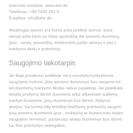
Interneto svetainė: www.ake.de
Telefonas: +49 7433 261 0
E-paštas: info@ake.de
Atsakingas asmuo yra fizinis arba juridinis asmuo, kuris
vienas arba kartu su kitais sprendžia dėl asmens duomenų
(pvz., vardų, pavardžių, elektroninio pašto adresų ir pan.)
tvarkymo tikslų ir priemonių.
Saugojimo laikotarpis
Jei šioje privatumo politikoje nėra nurodyta konkretesnė
saugojimo trukmė, jūsų asmens duomenys bus saugomi tol,
kol duomenų tvarkymo tikslas nebus pasiektas. Jei pateikiate
teisėtą prašymą ištrinti duomenis arba atšaukiate sutikimą
tvarkyti duomenis, jūsų duomenys bus ištrinti, išskyrus
atvejus, kai turime kitų teisiškai leidžiamų priežasčių saugoti
jūsų asmens duomenis (pvz., mokesčių ar komercinės teisės
saugojimo terminai); pastaruoju atveju duomenys bus ištrinti,
kai šios priežastys nebegalios.