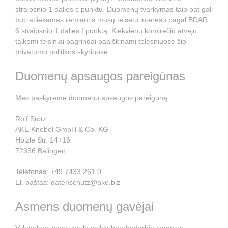
straipsnio 1 dalies c punktu. Duomenų tvarkymas taip pat gali
būti atliekamas remiantis mūsų teisėtu interesu pagal BDAR
6 straipsnio 1 dalies f punktą. Kiekvienu konkrečiu atveju
taikomi teisiniai pagrindai paaiškinami tolesniuose šio
privatumo politikos skyriuose.
Duomenų apsaugos pareigūnas
Mes paskyrėme duomenų apsaugos pareigūną.
Rolf Stotz
AKE Knebel GmbH & Co. KG
Hölzle Str. 14+16
72336 Balingen
Telefonas: +49 7433 261 0
El. paštas: datenschutz@ake.biz
Asmens duomenų gavėjai