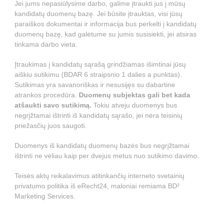
Jei jums nepasiūlysime darbo, galime įtraukti jus į mūsų
kandidatų duomenų bazę. Jei būsite įtrauktas, visi jūsų
paraiškos dokumentai ir informacija bus perkelti į kandidatų
duomenų bazę, kad galėtume su jumis susisiekti, jei atsiras
tinkama darbo vieta.
Įtraukimas į kandidatų sąrašą grindžiamas išimtinai jūsų
aiškiu sutikimu (BDAR 6 straipsnio 1 dalies a punktas).
Sutikimas yra savanoriškas ir nesusijęs su dabartine
atrankos procedūra.
Duomenų subjektas gali bet kada
atšaukti savo sutikimą.
Tokiu atveju duomenys bus
negrįžtamai ištrinti iš kandidatų sąrašo, jei nėra teisinių
priežasčių juos saugoti.
Duomenys iš kandidatų duomenų bazės bus negrįžtamai
ištrinti ne vėliau kaip per dvejus metus nuo sutikimo davimo.
Teisės aktų reikalavimus atitinkančių interneto svetainių
privatumo politika iš eRecht24, maloniai remiama BD²
Marketing Services.