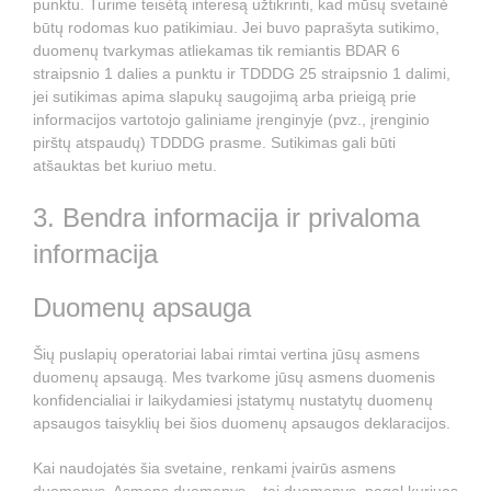
punktu. Turime teisėtą interesą užtikrinti, kad mūsų svetainė
būtų rodomas kuo patikimiau. Jei buvo paprašyta sutikimo,
duomenų tvarkymas atliekamas tik remiantis BDAR 6
straipsnio 1 dalies a punktu ir TDDDG 25 straipsnio 1 dalimi,
jei sutikimas apima slapukų saugojimą arba prieigą prie
informacijos vartotojo galiniame įrenginyje (pvz., įrenginio
pirštų atspaudų) TDDDG prasme. Sutikimas gali būti
atšauktas bet kuriuo metu.
3. Bendra informacija ir privaloma
informacija
Duomenų apsauga
Šių puslapių operatoriai labai rimtai vertina jūsų asmens
duomenų apsaugą. Mes tvarkome jūsų asmens duomenis
konfidencialiai ir laikydamiesi įstatymų nustatytų duomenų
apsaugos taisyklių bei šios duomenų apsaugos deklaracijos.
Kai naudojatės šia svetaine, renkami įvairūs asmens