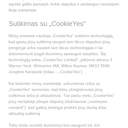
sąraše galite pamatyti, kokie slapukai ir paslaugos naudojami
šioje svetainėje:
Sutikimas su „CookieYes“
Mūsų svetainė naudoja „CookieYes“ sutikimo technologiją,
kad gautų jūsų sutikimą saugoti tam tikrus slapukus jūsų
įrenginyje arba naudoti tam tikras technologijas ir tai
dokumentuoti pagal duomenų apsaugos taisykles. Šią
technologiją teikia „CookieYes Limited“, įsikūrusi adresu 3
Warren Yard, Wolverton Mill, Milton Keynes, MK12 5NW,
Jungtinė Karalystė (toliau – „CookieYes“).
Kai lankotės mūsų svetainėje, sukuriamas ryšys su
„CookieYes“ serveriais, kad būtų užregistruotas jūsų
sutikimas arba jo atšaukimas. Tuo pačiu metu „CookieYes“
jūsų naršyklėje įdiegia slapuką (dažniausiai „cookieyes-
consent“), kad galėtų teisingai priskirti jūsų duotą arba
atšauktą sutikimą.
Tokiu būdu surinkti duomenys bus saugomi tol, kol