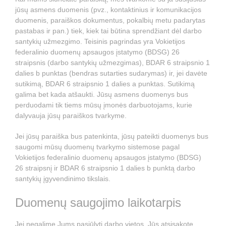
jūsų asmens duomenis (pvz., kontaktinius ir komunikacijos
duomenis, paraiškos dokumentus, pokalbių metu padarytas
pastabas ir pan.) tiek, kiek tai būtina sprendžiant dėl darbo
santykių užmezgimo. Teisinis pagrindas yra Vokietijos
federalinio duomenų apsaugos įstatymo (BDSG) 26
straipsnis (darbo santykių užmezgimas), BDAR 6 straipsnio 1
dalies b punktas (bendras sutarties sudarymas) ir, jei davėte
sutikimą, BDAR 6 straipsnio 1 dalies a punktas. Sutikimą
galima bet kada atšaukti. Jūsų asmens duomenys bus
perduodami tik tiems mūsų įmonės darbuotojams, kurie
dalyvauja jūsų paraiškos tvarkyme.
Jei jūsų paraiška bus patenkinta, jūsų pateikti duomenys bus
saugomi mūsų duomenų tvarkymo sistemose pagal
Vokietijos federalinio duomenų apsaugos įstatymo (BDSG)
26 straipsnį ir BDAR 6 straipsnio 1 dalies b punktą darbo
santykių įgyvendinimo tikslais.
Duomenų saugojimo laikotarpis
Jei negalime Jums pasiūlyti darbo vietos, Jūs atsisakote