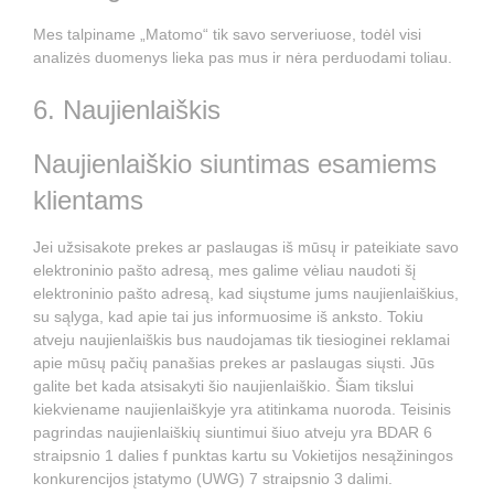
Mes talpiname „Matomo“ tik savo serveriuose, todėl visi
analizės duomenys lieka pas mus ir nėra perduodami toliau.
6. Naujienlaiškis
Naujienlaiškio siuntimas esamiems
klientams
Jei užsisakote prekes ar paslaugas iš mūsų ir pateikiate savo
elektroninio pašto adresą, mes galime vėliau naudoti šį
elektroninio pašto adresą, kad siųstume jums naujienlaiškius,
su sąlyga, kad apie tai jus informuosime iš anksto. Tokiu
atveju naujienlaiškis bus naudojamas tik tiesioginei reklamai
apie mūsų pačių panašias prekes ar paslaugas siųsti. Jūs
galite bet kada atsisakyti šio naujienlaiškio. Šiam tikslui
kiekviename naujienlaiškyje yra atitinkama nuoroda. Teisinis
pagrindas naujienlaiškių siuntimui šiuo atveju yra BDAR 6
straipsnio 1 dalies f punktas kartu su Vokietijos nesąžiningos
konkurencijos įstatymo (UWG) 7 straipsnio 3 dalimi.