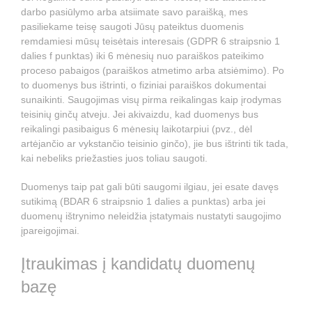
darbo pasiūlymo arba atsiimate savo paraišką, mes
pasiliekame teisę saugoti Jūsų pateiktus duomenis
remdamiesi mūsų teisėtais interesais (GDPR 6 straipsnio 1
dalies f punktas) iki 6 mėnesių nuo paraiškos pateikimo
proceso pabaigos (paraiškos atmetimo arba atsiėmimo). Po
to duomenys bus ištrinti, o fiziniai paraiškos dokumentai
sunaikinti. Saugojimas visų pirma reikalingas kaip įrodymas
teisinių ginčų atveju. Jei akivaizdu, kad duomenys bus
reikalingi pasibaigus 6 mėnesių laikotarpiui (pvz., dėl
artėjančio ar vykstančio teisinio ginčo), jie bus ištrinti tik tada,
kai nebeliks priežasties juos toliau saugoti.
Duomenys taip pat gali būti saugomi ilgiau, jei esate davęs
sutikimą (BDAR 6 straipsnio 1 dalies a punktas) arba jei
duomenų ištrynimo neleidžia įstatymais nustatyti saugojimo
įpareigojimai.
Įtraukimas į kandidatų duomenų
bazę