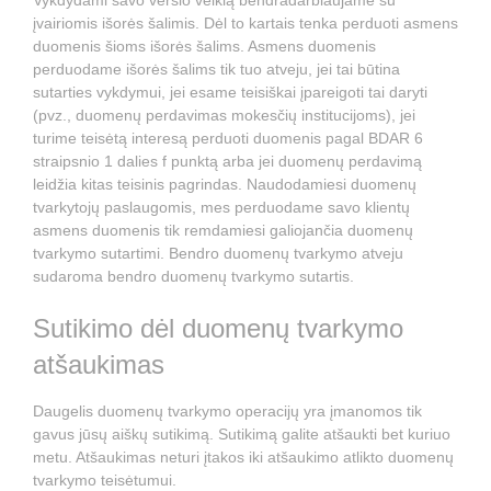
Vykdydami savo verslo veiklą bendradarbiaujame su
įvairiomis išorės šalimis. Dėl to kartais tenka perduoti asmens
duomenis šioms išorės šalims. Asmens duomenis
perduodame išorės šalims tik tuo atveju, jei tai būtina
sutarties vykdymui, jei esame teisiškai įpareigoti tai daryti
(pvz., duomenų perdavimas mokesčių institucijoms), jei
turime teisėtą interesą perduoti duomenis pagal BDAR 6
straipsnio 1 dalies f punktą arba jei duomenų perdavimą
leidžia kitas teisinis pagrindas. Naudodamiesi duomenų
tvarkytojų paslaugomis, mes perduodame savo klientų
asmens duomenis tik remdamiesi galiojančia duomenų
tvarkymo sutartimi. Bendro duomenų tvarkymo atveju
sudaroma bendro duomenų tvarkymo sutartis.
Sutikimo dėl duomenų tvarkymo
atšaukimas
Daugelis duomenų tvarkymo operacijų yra įmanomos tik
gavus jūsų aiškų sutikimą. Sutikimą galite atšaukti bet kuriuo
metu. Atšaukimas neturi įtakos iki atšaukimo atlikto duomenų
tvarkymo teisėtumui.