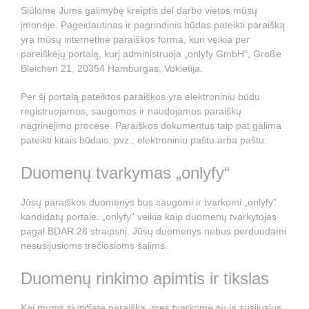
Siūlome Jums galimybę kreiptis dėl darbo vietos mūsų
įmonėje. Pageidautinas ir pagrindinis būdas pateikti paraišką
yra mūsų internetinė paraiškos forma, kuri veikia per
pareiškėjų portalą, kurį administruoja „onlyfy GmbH“, Große
Bleichen 21, 20354 Hamburgas, Vokietija.
Per šį portalą pateiktos paraiškos yra elektroniniu būdu
registruojamos, saugomos ir naudojamos paraiškų
nagrinėjimo procese. Paraiškos dokumentus taip pat galima
pateikti kitais būdais, pvz., elektroniniu paštu arba paštu.
Duomenų tvarkymas „onlyfy“
Jūsų paraiškos duomenys bus saugomi ir tvarkomi „onlyfy“
kandidatų portale. „onlyfy“ veikia kaip duomenų tvarkytojas
pagal BDAR 28 straipsnį. Jūsų duomenys nebus perduodami
nesusijusioms trečiosioms šalims.
Duomenų rinkimo apimtis ir tikslas
Kai mums siunčiate paraišką, mes tvarkome su ja susijusius