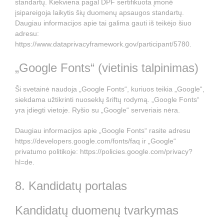
standartų. Kiekviena pagal DPF sertifikuota įmonė
įsipareigoja laikytis šių duomenų apsaugos standartų.
Daugiau informacijos apie tai galima gauti iš teikėjo šiuo
adresu:
https://www.dataprivacyframework.gov/participant/5780
.
„Google Fonts“ (vietinis talpinimas)
Ši svetainė naudoja „Google Fonts“, kuriuos teikia „Google“,
siekdama užtikrinti nuoseklų šriftų rodymą. „Google Fonts“
yra įdiegti vietoje. Ryšio su „Google“ serveriais nėra.
Daugiau informacijos apie „Google Fonts“ rasite adresu
https://developers.google.com/fonts/faq
ir „Google“
privatumo politikoje:
https://policies.google.com/privacy?
hl=de
.
8. Kandidatų portalas
Kandidatų duomenų tvarkymas