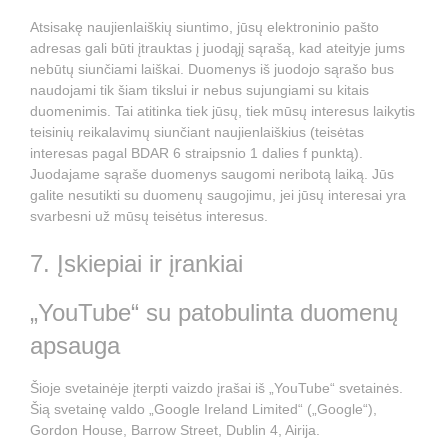
Atsisakę naujienlaiškių siuntimo, jūsų elektroninio pašto
adresas gali būti įtrauktas į juodąjį sąrašą, kad ateityje jums
nebūtų siunčiami laiškai. Duomenys iš juodojo sąrašo bus
naudojami tik šiam tikslui ir nebus sujungiami su kitais
duomenimis. Tai atitinka tiek jūsų, tiek mūsų interesus laikytis
teisinių reikalavimų siunčiant naujienlaiškius (teisėtas
interesas pagal BDAR 6 straipsnio 1 dalies f punktą).
Juodajame sąraše duomenys saugomi neribotą laiką. Jūs
galite nesutikti su duomenų saugojimu, jei jūsų interesai yra
svarbesni už mūsų teisėtus interesus.
7. Įskiepiai ir įrankiai
„YouTube“ su patobulinta duomenų
apsauga
Šioje svetainėje įterpti vaizdo įrašai iš „YouTube“ svetainės.
Šią svetainę valdo „Google Ireland Limited“ („Google“),
Gordon House, Barrow Street, Dublin 4, Airija.