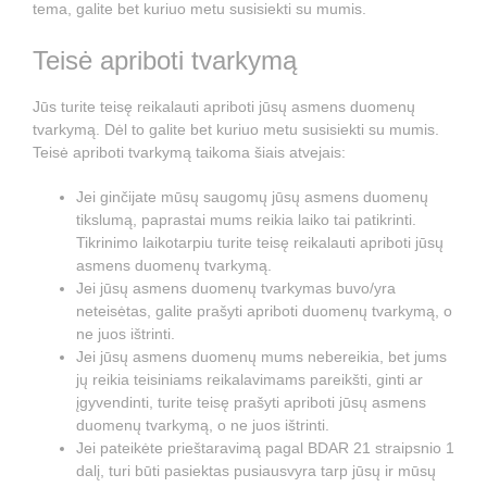
tema, galite bet kuriuo metu susisiekti su mumis.
Teisė apriboti tvarkymą
Jūs turite teisę reikalauti apriboti jūsų asmens duomenų
tvarkymą. Dėl to galite bet kuriuo metu susisiekti su mumis.
Teisė apriboti tvarkymą taikoma šiais atvejais:
Jei ginčijate mūsų saugomų jūsų asmens duomenų
tikslumą, paprastai mums reikia laiko tai patikrinti.
Tikrinimo laikotarpiu turite teisę reikalauti apriboti jūsų
asmens duomenų tvarkymą.
Jei jūsų asmens duomenų tvarkymas buvo/yra
neteisėtas, galite prašyti apriboti duomenų tvarkymą, o
ne juos ištrinti.
Jei jūsų asmens duomenų mums nebereikia, bet jums
jų reikia teisiniams reikalavimams pareikšti, ginti ar
įgyvendinti, turite teisę prašyti apriboti jūsų asmens
duomenų tvarkymą, o ne juos ištrinti.
Jei pateikėte prieštaravimą pagal BDAR 21 straipsnio 1
dalį, turi būti pasiektas pusiausvyra tarp jūsų ir mūsų