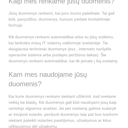
Kaip mes renkame jūsų duomenis?
Jūsų duomenys renkami, kai juos mums pateikiate. Tai gali
būti, pavyzdžiui, duomenys, kuriuos įvedate kontaktinėje
formoje.
Kiti duomenys renkami automatiškai arba su jūsų sutikimu,
kai lankotės mūsų IT sistemų valdomoje svetainėje. Tai
daugiausia techniniai duomenys (pvz., interneto naršyklė,
operacinė sistema arba puslapio peržiūros laikas). Šie
duomenys renkami automatiškai, kai tik įeinate į šią svetainę.
Kam mes naudojame jūsų
duomenis?
Kai kurie duomenys renkami siekiant užtikrinti, kad svetainė
veiktų be klaidų. Kiti duomenys gali būti naudojami jūsų kaip
vartotojo elgsenos analizei. Jei per svetainę galima sudaryti
ar inicijuoti sutartis, perduoti duomenys taip pat bus tvarkomi
siekiant pateikti sutarties pasiūlymus, užsakymus ar kitus
užklausimus dėl užsakymų.