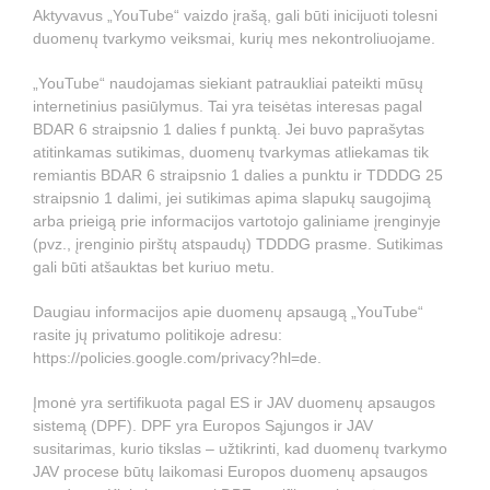
Aktyvavus „YouTube“ vaizdo įrašą, gali būti inicijuoti tolesni
duomenų tvarkymo veiksmai, kurių mes nekontroliuojame.
„YouTube“ naudojamas siekiant patraukliai pateikti mūsų
internetinius pasiūlymus. Tai yra teisėtas interesas pagal
BDAR 6 straipsnio 1 dalies f punktą. Jei buvo paprašytas
atitinkamas sutikimas, duomenų tvarkymas atliekamas tik
remiantis BDAR 6 straipsnio 1 dalies a punktu ir TDDDG 25
straipsnio 1 dalimi, jei sutikimas apima slapukų saugojimą
arba prieigą prie informacijos vartotojo galiniame įrenginyje
(pvz., įrenginio pirštų atspaudų) TDDDG prasme. Sutikimas
gali būti atšauktas bet kuriuo metu.
Daugiau informacijos apie duomenų apsaugą „YouTube“
rasite jų privatumo politikoje adresu:
https://policies.google.com/privacy?hl=de
.
Įmonė yra sertifikuota pagal ES ir JAV duomenų apsaugos
sistemą (DPF). DPF yra Europos Sąjungos ir JAV
susitarimas, kurio tikslas – užtikrinti, kad duomenų tvarkymo
JAV procese būtų laikomasi Europos duomenų apsaugos