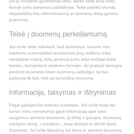
yra jų nuolatinė gyvenamoji vieta, darbo vieta arba vieta,
kurioje įvyko įtariamas pažeidimas. Teisė pateikti skundą
nepažeidžia kitų administracinių ar teisminių teisių gynimo
priemonių.
Teisė į duomenų perkeliamumą
Jūs turite teisę reikalauti, kad duomenys, kuriuos mes
tvarkome automatiškai remdamiesi jūsų sutikimu arba
vykdydami sutartį, būtų perduoti jums arba trečiajai šaliai
bendru, kompiuteriu skaitomu formatu. Jei prašote tiesiogiai
perduoti duomenis kitam duomenų valdytojui, tai bus
padaryta tik tiek, kiek tai techniškai įmanoma.
Informacija, taisymas ir ištrynimas
Pagal galiojančias teisines nuostatas, Jūs turite teisę bet
kuriuo metu nemokamai gauti informaciją apie savo
saugomus asmens duomenis, jų kilmę ir gavėjus, duomenų
tvarkymo tikslą, o prireikus – teisę ištaisyti ar ištrinti šiuos
duomenis. Jei turite klausimų šia tema ar asmens duomenų