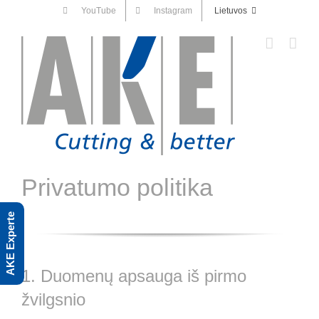
Skip
YouTube
Instagram
Lietuvos
to
content
Privatumo politika
AKE Experte
1. Duomenų apsauga iš pirmo
žvilgsnio