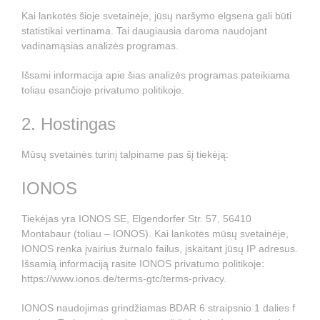
Kai lankotės šioje svetainėje, jūsų naršymo elgsena gali būti
statistikai vertinama. Tai daugiausia daroma naudojant
vadinamąsias analizės programas.
Išsami informacija apie šias analizės programas pateikiama
toliau esančioje privatumo politikoje.
2. Hostingas
Mūsų svetainės turinį talpiname pas šį tiekėją:
IONOS
Tiekėjas yra IONOS SE, Elgendorfer Str. 57, 56410
Montabaur (toliau – IONOS). Kai lankotės mūsų svetainėje,
IONOS renka įvairius žurnalo failus, įskaitant jūsų IP adresus.
Išsamią informaciją rasite IONOS privatumo politikoje:
https://www.ionos.de/terms-gtc/terms-privacy
.
IONOS naudojimas grindžiamas BDAR 6 straipsnio 1 dalies f