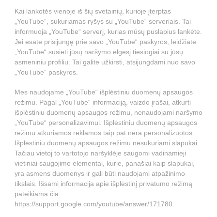
Kai lankotės vienoje iš šių svetainių, kurioje įterptas
„YouTube“, sukuriamas ryšys su „YouTube“ serveriais. Tai
informuoja „YouTube“ serverį, kurias mūsų puslapius lankėte.
Jei esate prisijungę prie savo „YouTube“ paskyros, leidžiate
„YouTube“ susieti jūsų naršymo elgesį tiesiogiai su jūsų
asmeniniu profiliu. Tai galite užkirsti, atsijungdami nuo savo
„YouTube“ paskyros.
Mes naudojame „YouTube“ išplėstiniu duomenų apsaugos
režimu. Pagal „YouTube“ informaciją, vaizdo įrašai, atkurti
išplėstiniu duomenų apsaugos režimu, nenaudojami naršymo
„YouTube“ personalizavimui. Išplėstiniu duomenų apsaugos
režimu atkuriamos reklamos taip pat nėra personalizuotos.
Išplėstiniu duomenų apsaugos režimu nesukuriami slapukai.
Tačiau vietoj to vartotojo naršyklėje saugomi vadinamieji
vietiniai saugojimo elementai, kurie, panašiai kaip slapukai,
yra asmens duomenys ir gali būti naudojami atpažinimo
tikslais. Išsami informacija apie išplėstinį privatumo režimą
pateikiama čia:
https://support.google.com/youtube/answer/171780
.