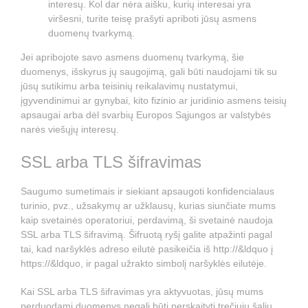
interesų. Kol dar nėra aišku, kurių interesai yra
viršesni, turite teisę prašyti apriboti jūsų asmens
duomenų tvarkymą.
Jei apribojote savo asmens duomenų tvarkymą, šie
duomenys, išskyrus jų saugojimą, gali būti naudojami tik su
jūsų sutikimu arba teisinių reikalavimų nustatymui,
įgyvendinimui ar gynybai, kito fizinio ar juridinio asmens teisių
apsaugai arba dėl svarbių Europos Sąjungos ar valstybės
narės viešųjų interesų.
SSL arba TLS šifravimas
Saugumo sumetimais ir siekiant apsaugoti konfidencialaus
turinio, pvz., užsakymų ar užklausų, kurias siunčiate mums
kaip svetainės operatoriui, perdavimą, ši svetainė naudoja
SSL arba TLS šifravimą. Šifruotą ryšį galite atpažinti pagal
tai, kad naršyklės adreso eilutė pasikeičia iš http://&ldquo į
https://&ldquo, ir pagal užrakto simbolį naršyklės eilutėje.
Kai SSL arba TLS šifravimas yra aktyvuotas, jūsų mums
perduodami duomenys negali būti perskaityti trečiųjų šalių.