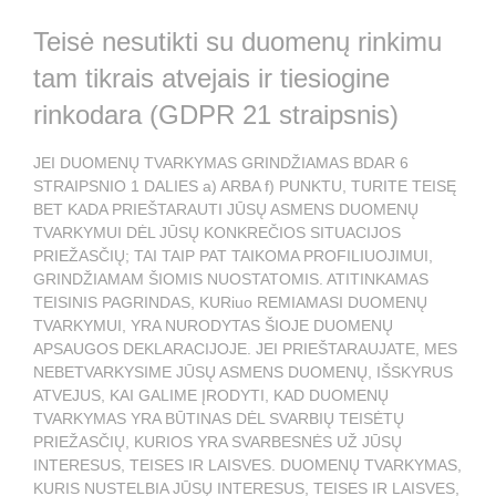
Teisė nesutikti su duomenų rinkimu
tam tikrais atvejais ir tiesiogine
rinkodara (GDPR 21 straipsnis)
JEI DUOMENŲ TVARKYMAS GRINDŽIAMAS BDAR 6
STRAIPSNIO 1 DALIES a) ARBA f) PUNKTU, TURITE TEISĘ
BET KADA PRIEŠTARAUTI JŪSŲ ASMENS DUOMENŲ
TVARKYMUI DĖL JŪSŲ KONKREČIOS SITUACIJOS
PRIEŽASČIŲ; TAI TAIP PAT TAIKOMA PROFILIUOJIMUI,
GRINDŽIAMAM ŠIOMIS NUOSTATOMIS. ATITINKAMAS
TEISINIS PAGRINDAS, KURiuo REMIAMASI DUOMENŲ
TVARKYMUI, YRA NURODYTAS ŠIOJE DUOMENŲ
APSAUGOS DEKLARACIJOJE. JEI PRIEŠTARAUJATE, MES
NEBETVARKYSIME JŪSŲ ASMENS DUOMENŲ, IŠSKYRUS
ATVEJUS, KAI GALIME ĮRODYTI, KAD DUOMENŲ
TVARKYMAS YRA BŪTINAS DĖL SVARBIŲ TEISĖTŲ
PRIEŽASČIŲ, KURIOS YRA SVARBESNĖS UŽ JŪSŲ
INTERESUS, TEISES IR LAISVES. DUOMENŲ TVARKYMAS,
KURIS NUSTELBIA JŪSŲ INTERESUS, TEISES IR LAISVES,