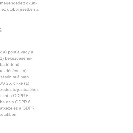
ag megengedett okunk
 ez utóbbi esetben a
s
 a) pontja vagy a
 (1) bekezdésének
ba történő
ekezdésének a)
ezésén található
DG 25. cikke (1)
rződés teljesítéséhez
tokat a GDPR 6.
, ha ez a GDPR 6.
adatkezelés a GDPR
esetekben