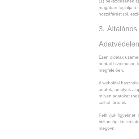
(1) bekezdésének a)
magában foglalja a 
hozzáférést (pl. es
3. Általános
Adatvédele
Ezen oldalak üzemel
adatait bizalmasan k
megfelelően.
A weboldal használa
adatok, amelyek alap
milyen adatokat rögz
célból történik.
Felhívjuk figyelmét,
biztonsági kockázato
megóvni.