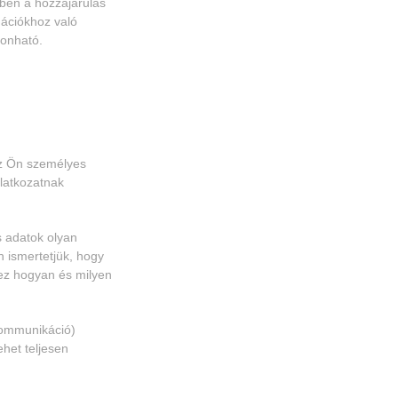
ben a hozzájárulás
mációkhoz való
vonható.
Az Ön személyes
ilatkozatnak
s adatok olyan
 ismertetjük, hogy
 ez hogyan és milyen
 kommunikáció)
ehet teljesen