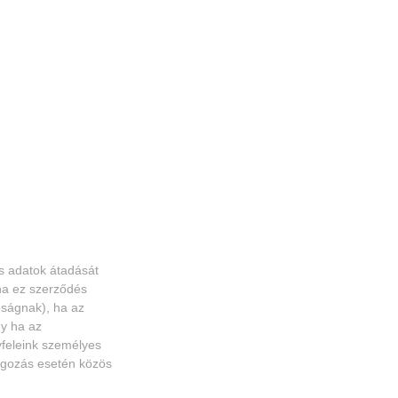
s adatok átadását
 ha ez szerződés
óságnak), ha az
gy ha az
yfeleink személyes
olgozás esetén közös