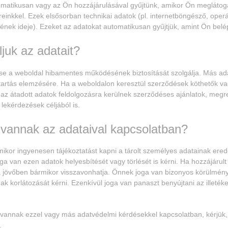
matikusan vagy az Ön hozzájárulásával gyűjtünk, amikor Ön meglátoga
reinkkel. Ezek elsősorban technikai adatok (pl. internetböngésző, oper
ének ideje). Ezeket az adatokat automatikusan gyűjtjük, amint Ön belé
juk az adatait?
se a weboldal hibamentes működésének biztosítását szolgálja. Más ad
tartás elemzésére. Ha a weboldalon keresztül szerződések köthetők v
z átadott adatok feldolgozásra kerülnek szerződéses ajánlatok, meg
lekérdezések céljából is.
 vannak az adataival kapcsolatban?
kor ingyenesen tájékoztatást kapni a tárolt személyes adatainak eredet
oga van ezen adatok helyesbítését vagy törlését is kérni. Ha hozzájárul
 a jövőben bármikor visszavonhatja. Önnek joga van bizonyos körülmén
ak korlátozását kérni. Ezenkívül joga van panaszt benyújtani az illetéke
 vannak ezzel vagy más adatvédelmi kérdésekkel kapcsolatban, kérjük, 
.