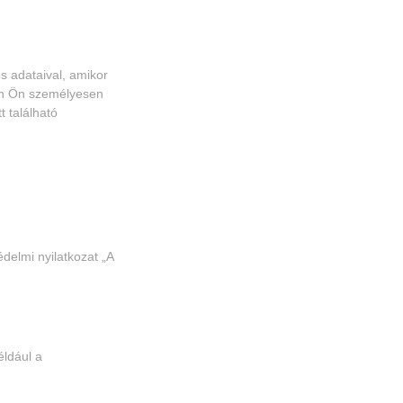
s adataival, amikor
ján Ön személyesen
 található
delmi nyilatkozat „A
éldául a