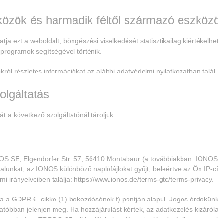
özök és harmadik féltől származó eszköz
ja ezt a weboldalt, böngészési viselkedését statisztikailag kiértékelhet
programok segítségével történik.
ól részletes információkat az alábbi adatvédelmi nyilatkozatban talál.
olgáltatás
t a következő szolgáltatónál tároljuk:
NOS SE, Elgendorfer Str. 57, 56410 Montabaur (a továbbiakban: IONOS
lunkat, az IONOS különböző naplófájlokat gyűjt, beleértve az Ön IP-cím
i irányelveiben találja:
https://www.ionos.de/terms-gtc/terms-privacy
.
 a GDPR 6. cikke (1) bekezdésének f) pontján alapul. Jogos érdekün
atóbban jelenjen meg. Ha hozzájárulást kértek, az adatkezelés kizáról