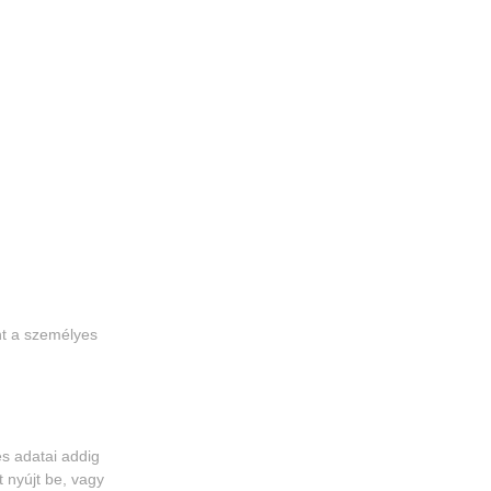
nt a személyes
s adatai addig
 nyújt be, vagy