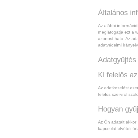
Általános in
Az alábbi információ
meglátogatja ezt a 
azonosítható. Az ada
adatvédelmi irányelv
Adatgyűjtés
Ki felelős a
Az adatkezelést ezen
felelős szervről szól
Hogyan gyűj
Az Ön adatait akkor
kapcsolatfelvételi ű