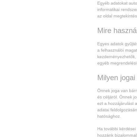
Egyéb adatokat auto
informatikai rendsze
az oldal megtekintés
Mire használ
Egyes adatok gyűjté
a felhasználói maga
kezdeményezhetők, a
egyéb megrendelési 
Milyen jogai
Önnek joga van bármi
és céljáról. Önnek j
ezt a hozzájárulást
adatai feldolgozásán
hatósághoz.
Ha további kérdései
hozzánk bizalommal