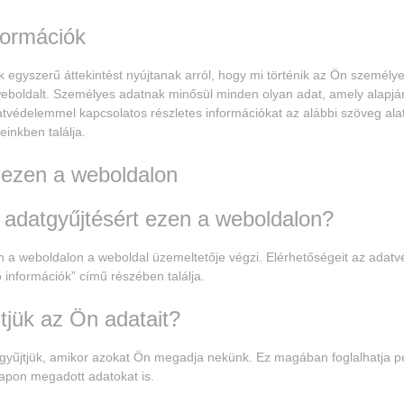
formációk
k egyszerű áttekintést nyújtanak arról, hogy mi történik az Ön személye
weboldalt. Személyes adatnak minősül minden olyan adat, amely alap
tvédelemmel kapcsolatos részletes információkat az alábbi szöveg alatt
einkben találja.
 ezen a weboldalon
z adatgyűjtésért ezen a weboldalon?
 a weboldalon a weboldal üzemeltetője végzi. Elérhetőségeit az adatvé
ó információk” című részében találja.
tjük az Ön adatait?
 gyűjtjük, amikor azokat Ön megadja nekünk. Ez magában foglalhatja p
rlapon megadott adatokat is.