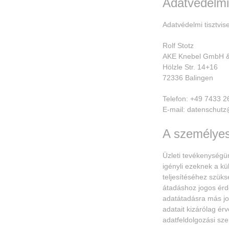
Adatvédelmi 
Adatvédelmi tisztvise
Rolf Stotz
AKE Knebel GmbH &
Hölzle Str. 14+16
72336 Balingen
Telefon: +49 7433 2
E-mail: datenschutz
A személyes
Üzleti tevékenységü
igényli ezeknek a kü
teljesítéséhez szüks
átadáshoz jogos érd
adatátadásra más jog
adatait kizárólag ér
adatfeldolgozási sze