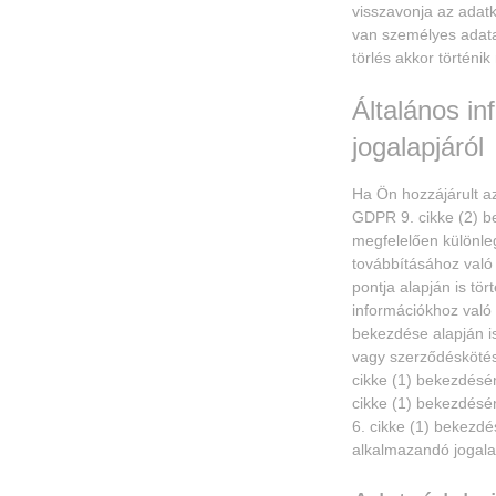
visszavonja az adatk
van személyes adatai
törlés akkor történi
Általános in
jogalapjáról
Ha Ön hozzájárult a
GDPR 9. cikke (2) b
megfelelően különle
továbbításához való
pontja alapján is tö
információkhoz való 
bekezdése alapján is
vagy szerződéskötés
cikke (1) bekezdésén
cikke (1) bekezdésén
6. cikke (1) bekezdé
alkalmazandó jogala