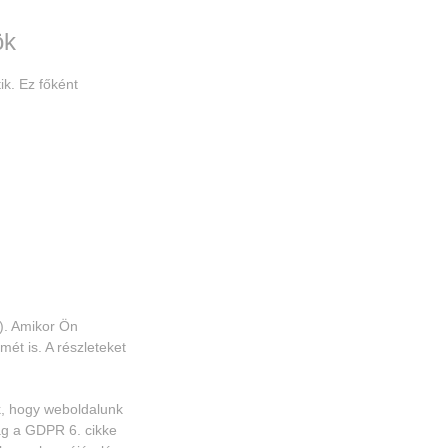
ök
ik. Ez főként
). Amikor Ön
ét is. A részleteket
k, hogy weboldalunk
ag a GDPR 6. cikke