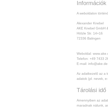
Információk 
A weboldalon történő
Alexander Knebel
AKE Knebel GmbH &
Hölzle Str. 14+16
72336 Balingen
Weboldal: www.ake.
Telefon: +49 7433 2
E-mail: info@ake.de
Az adatkezelő az a 
adatok (pl. nevek, e
Tárolási idő
Amennyiben az adatv
maradnak nálunk, amí