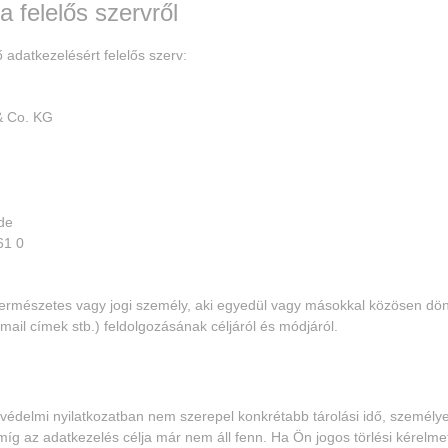
a felelős szervről
 adatkezelésért felelős szerv:
 Co. KG
de
61 0
természetes vagy jogi személy, aki egyedül vagy másokkal közösen dö
-mail címek stb.) feldolgozásának céljáról és módjáról.
édelmi nyilatkozatban nem szerepel konkrétabb tárolási idő, személye
g az adatkezelés célja már nem áll fenn. Ha Ön jogos törlési kérelmet