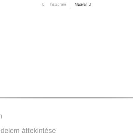
Instagram
Magyar
m
édelem áttekintése