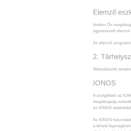
Elemző eszk
Amikor Ön meglátogat
úgynevezett elemző 
Az elemző programokr
2. Tárhelysz
Weboldalunk tartalmá
IONOS
A szolgáltató az IO
meglátogatja webolda
az IONOS adatvédelm
Az IONOS használata
a lehető legmegbízh