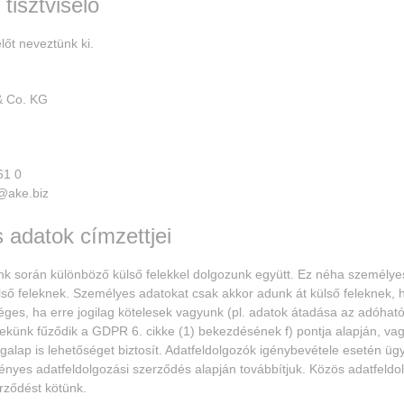
tisztviselő
lőt neveztünk ki.
 Co. KG
61 0
@ake.biz
 adatok címzettjei
nk során különböző külső felekkel dolgozunk együtt. Ez néha személye
lső feleknek. Személyes adatokat csak akkor adunk át külső feleknek,
éges, ha erre jogilag kötelesek vagyunk (pl. adatok átadása az adóhat
ekünk fűződik a GDPR 6. cikke (1) bekezdésének f) pontja alapján, va
alap is lehetőséget biztosít. Adatfeldolgozók igénybevétele esetén üg
vényes adatfeldolgozási szerződés alapján továbbítjuk. Közös adatfeld
rződést kötünk.