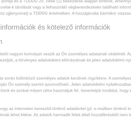
 pontja és a TDDDG 25. cikke (1) bekezdése alapján történik, amennyi
cookie-k tárolását vagy a felhasználó végberendezésén található infor
zköz ujjlenyomat) a TDDDG értelmében. A hozzájárulás bármikor vissza
 információk és kötelező információk
m
tetői nagyon komolyan veszik az Ön személyes adatainak védelmét. 
ezeljük, a törvényes adatvédelmi előírásoknak és jelen adatvédelmi ny
ta során különböző személyes adatok kerülnek rögzítésre. A személye
ján Ön személy szerint azonosítható. Jelen adatvédelmi nyilatkozatban
ítünk és azokat milyen célra használjuk fel. Ismertetjük továbbá, hogy
 hogy az interneten keresztül történő adatátvitel (pl. e-mailben történő
knak lehet kitéve. Az adatok harmadik felek általi hozzáférésétől nem l