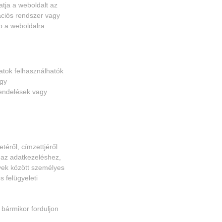
tja a weboldalt az
ációs rendszer vagy
p a weboldalra.
atok felhasználhatók
agy
rendelések vagy
éről, címzettjéről
t az adatkezeléshez,
yek között személyes
s felügyeleti
bármikor forduljon