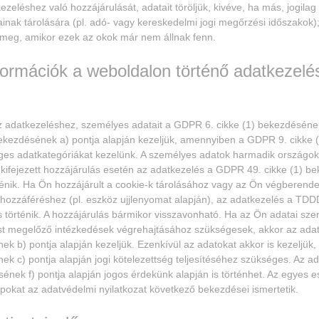
ezeléshez való hozzájárulását, adatait töröljük, kivéve, ha más, jogil
nak tárolására (pl. adó- vagy kereskedelmi jogi megőrzési időszakok);
k meg, amikor ezek az okok már nem állnak fenn.
formációk a weboldalon történő adatkezelé
z adatkezeléshez, személyes adatait a GDPR 6. cikke (1) bekezdésének
ekezdésének a) pontja alapján kezeljük, amennyiben a GDPR 9. cikke
ges adatkategóriákat kezelünk. A személyes adatok harmadik országok
 kifejezett hozzájárulás esetén az adatkezelés a GDPR 49. cikke (1) b
rténik. Ha Ön hozzájárult a cookie-k tárolásához vagy az Ön végberend
hozzáféréshez (pl. eszköz ujjlenyomat alapján), az adatkezelés a TDD
 történik. A hozzájárulás bármikor visszavonható. Ha az Ön adatai sze
t megelőző intézkedések végrehajtásához szükségesek, akkor az ada
ek b) pontja alapján kezeljük. Ezenkívül az adatokat akkor is kezeljük
ek c) pontja alapján jogi kötelezettség teljesítéséhez szükséges. Az 
sének f) pontja alapján jogos érdekünk alapján is történhet. Az egyes 
pokat az adatvédelmi nyilatkozat következő bekezdései ismertetik.