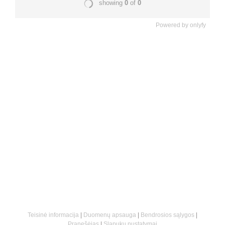
Powered by
onlyfy
Teisinė informacija
|
Duomenų apsauga
|
Bendrosios sąlygos
|
Pranešėjas
|
Slapukų nustatymai