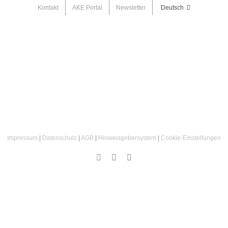
Kontakt
AKE Portal
Newsletter
Deutsch
Impressum
|
Datenschutz
|
AGB
|
Hinweisgebersystem
|
Cookie‑Einstellungen
Instagram
Facebook
Email