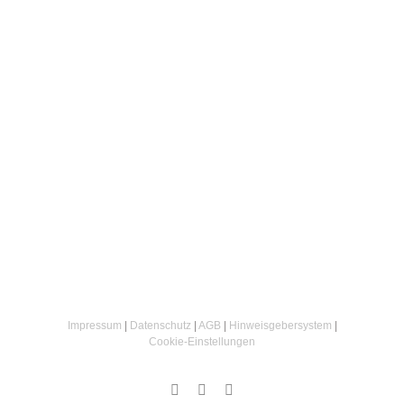
Impressum
|
Datenschutz
|
AGB
|
Hinweisgebersystem
|
Cookie‑Einstellungen
Instagram
Facebook
Email