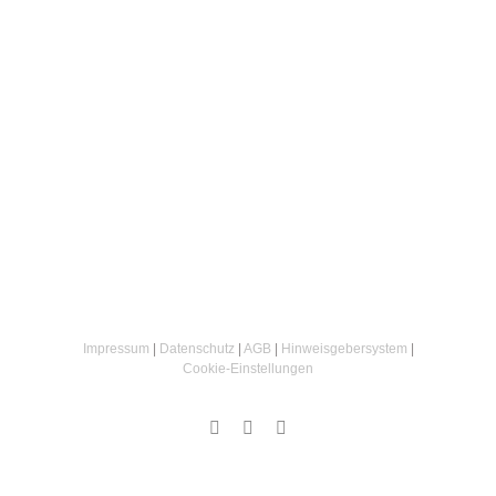
Impressum
|
Datenschutz
|
AGB
|
Hinweisgebersystem
|
Cookie‑Einstellungen
Instagram
Facebook
Email