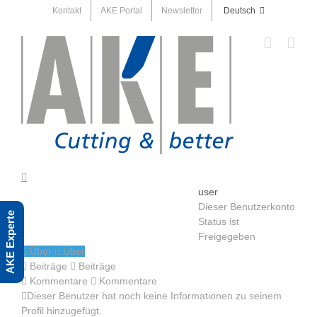
Skip
Kontakt
AKE Portal
Newsletter
Deutsch
to
content
user
Dieser Benutzerkonto
AKE Experte
Status ist
Freigegeben
Über
Über
Beiträge
Beiträge
Kommentare
Kommentare
Dieser Benutzer hat noch keine Informationen zu seinem
Profil hinzugefügt.