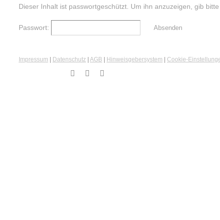
Dieser Inhalt ist passwortgeschützt. Um ihn anzuzeigen, gib bitt
Passwort:
Impressum
|
Datenschutz
|
AGB
|
Hinweisgebersystem
|
Cookie‑Einstellung
Instagram
Facebook
Email