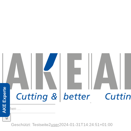
Skip
to
content
AKE Experte
Suche
nach:
Geschützt: Testseite2
user
2024-01-31T14:24:51+01:00