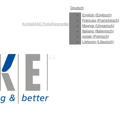
Deutsch
English
(
Englisch
)
Français
(
Französisch
)
Kontakt
AKE Portal
Newsletter
Magyar
(
Ungarisch
)
Italiano
(
Italienisch
)
polski
(
Polnisch
)
Lietuvos
(
Litauisch
)