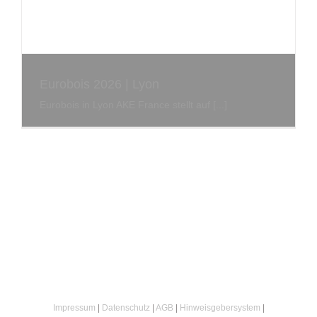
Eurobois 2026 | Lyon
Eurobois in Lyon AKE France stellt auf [...]
Impressum
|
Datenschutz
|
AGB
|
Hinweisgebersystem
|