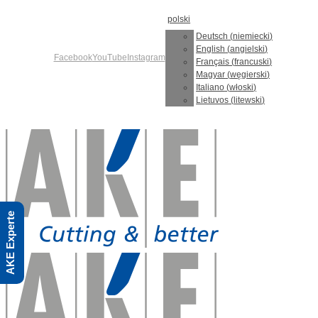
Skip
polski
to
content
Deutsch
(
niemiecki
)
English
(
angielski
)
Facebook
YouTube
Instagram
Français
(
francuski
)
Magyar
(
węgierski
)
Italiano
(
włoski
)
Lietuvos
(
litewski
)
AKE Experte