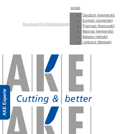
Skip
polski
to
content
Deutsch
(
niemiecki
)
English
(
angielski
)
Facebook
YouTube
Instagram
Français
(
francuski
)
Magyar
(
węgierski
)
Italiano
(
włoski
)
Lietuvos
(
litewski
)
AKE Experte