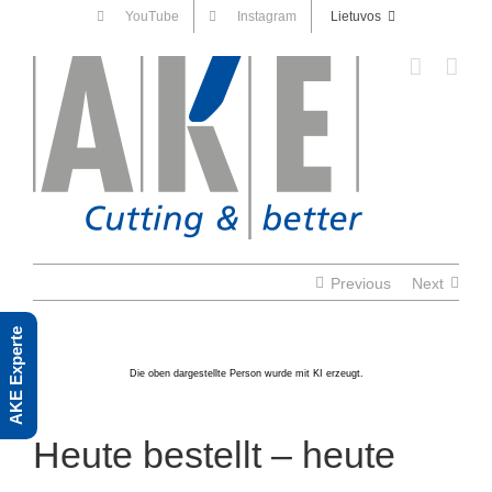
Skip
YouTube
Instagram
Lietuvos
to
content
Previous
Next
AKE Experte
Die oben dargestellte Person wurde mit KI erzeugt.
Heute bestellt – heute