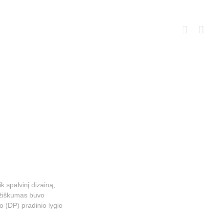
ik spalvinį dizainą,
amžiškumas buvo
o (DP) pradinio lygio