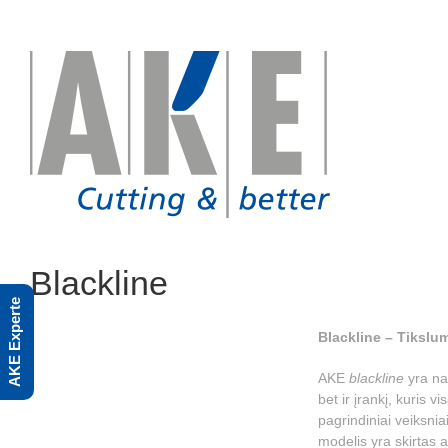
Skip
to
content
Blackline
AKE Experte
Blackline – Tikslu
AKE
blackline
yra na
bet ir įrankį, kuris
pagrindiniai veiksnia
modelis yra skirtas 