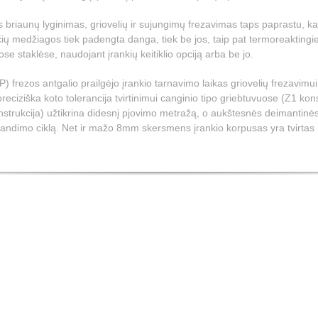
 briaunų lyginimas, griovelių ir sujungimų frezavimas taps paprastu, ka
ių medžiagos tiek padengta danga, tiek be jos, taip pat termoreaktingieji 
se staklėse, naudojant įrankių keitiklio opciją arba be jo.
 frezos antgalio prailgėjo įrankio tarnavimo laikas griovelių frezavimui
 preciziška koto tolerancija tvirtinimui canginio tipo griebtuvuose (Z1 kons
strukcija) užtikrina didesnį pjovimo metražą, o aukštesnės deimantinės
andimo ciklą. Net ir mažo 8mm skersmens įrankio korpusas yra tvirtas i