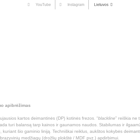
YouTube
Instagram
Lietuvos
mo apibrėžimas
ujausios kartos deimantinės (DP) kotinės frezos. “
blackline
” reiškia ne t
 visada turi balansą tarp kainos ir gaunamos naudos. Stabilumas ir ilga
i, kuriant šio gaminio liniją. Techniškai reiklus, aukštos kokybės deimant
abrazyvinių medžiagų (drožlių plokštė / MDF pvz.) apdirbimui.