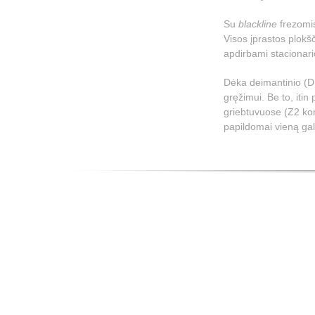
Su
blackline
frezomis
Visos įprastos plokšč
apdirbami stacionario
Dėka deimantinio (DP)
gręžimui. Be to, itin
griebtuvuose (Z2 kon
papildomai vieną gal