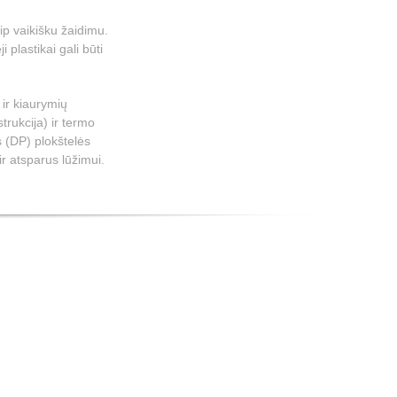
ip vaikišku žaidimu.
plastikai gali būti
 ir kiaurymių
trukcija) ir termo
 (DP) plokštelės
r atsparus lūžimui.