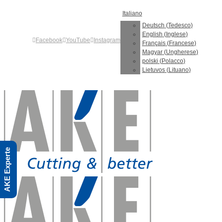
Skip
Italiano
to
content
Deutsch
(
Tedesco
)
English
(
Inglese
)
Facebook
YouTube
Instagram
Français
(
Francese
)
Magyar
(
Ungherese
)
polski
(
Polacco
)
Lietuvos
(
Lituano
)
AKE Experte