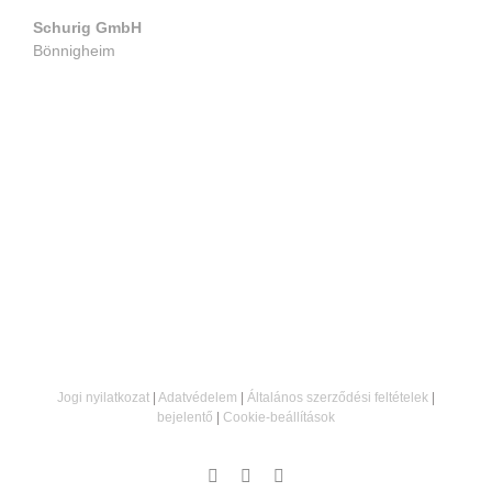
Schurig GmbH
Bönnigheim
Jogi nyilatkozat
|
Adatvédelem
|
Általános szerződési feltételek
|
bejelentő
|
Cookie-beállítások
Instagram
Facebook
Email