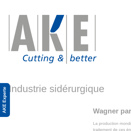
Skip
to
content
Industrie sidérurgique
AKE Experte
Wagner pa
La production mondia
traitement de ces én