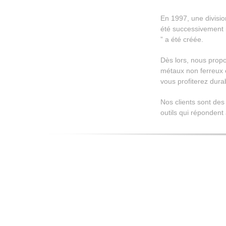
En 1997, une divisio
été successivement
” a été créée.
Dès lors, nous propo
métaux non ferreux e
vous profiterez dura
Nos clients sont des
outils qui réponden