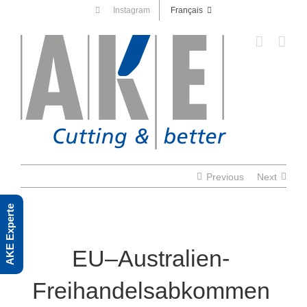
Skip
Instagram
Français
to
content
Previous
Next
AKE Experte
EU–Australien-
Freihandelsabkommen